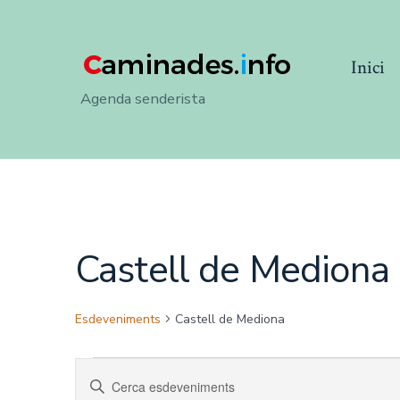
Skip
to
Inici
content
Agenda senderista
Castell de Mediona
Esdeveniments
Castell de Mediona
Esdeveniments
N
I