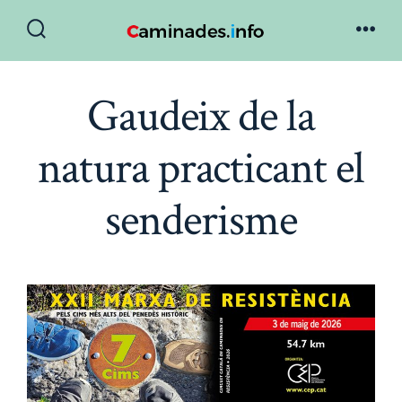
Skip
to
Search
Men
Toggle
content
Gaudeix de la
natura practicant el
senderisme