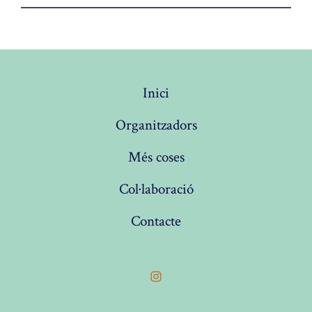
Inici
Organitzadors
Més coses
Col·laboració
Contacte
Open
Instagram