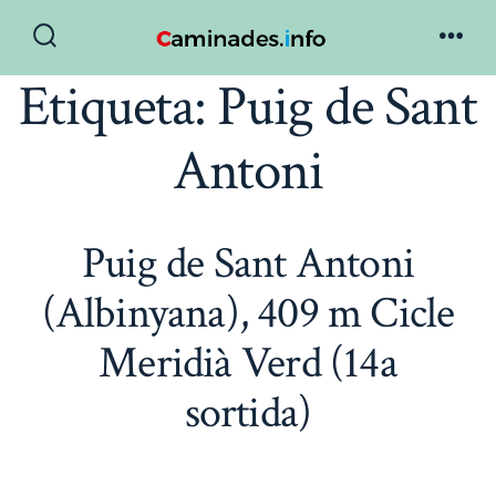
Skip
to
Search
Men
Toggle
Etiqueta:
Puig de Sant
content
Antoni
Puig de Sant Antoni
(Albinyana), 409 m Cicle
Meridià Verd (14a
sortida)