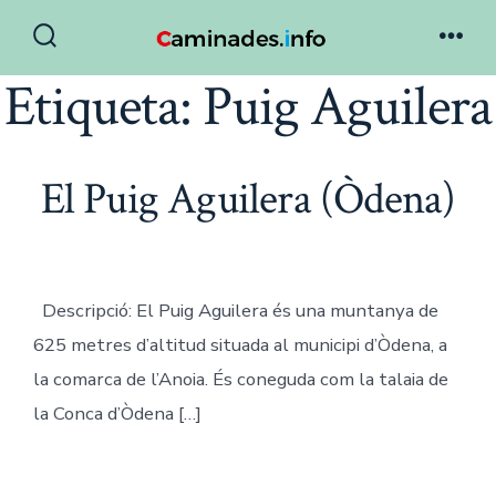
Skip
to
Search
Men
Toggle
Etiqueta:
Puig Aguilera
content
El Puig Aguilera (Òdena)
Descripció: El Puig Aguilera és una muntanya de
625 metres d’altitud situada al municipi d’Òdena, a
la comarca de l’Anoia. És coneguda com la talaia de
la Conca d’Òdena […]