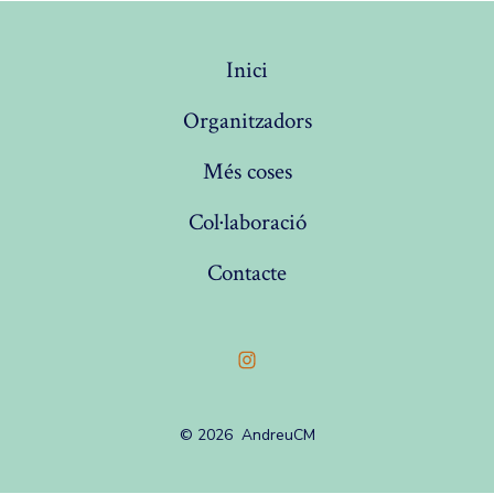
Inici
Organitzadors
Més coses
Col·laboració
Contacte
Open
Instagram
© 2026
AndreuCM
in
a