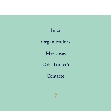
Inici
Organitzadors
Més coses
Col·laboració
Contacte
Open
Instagram