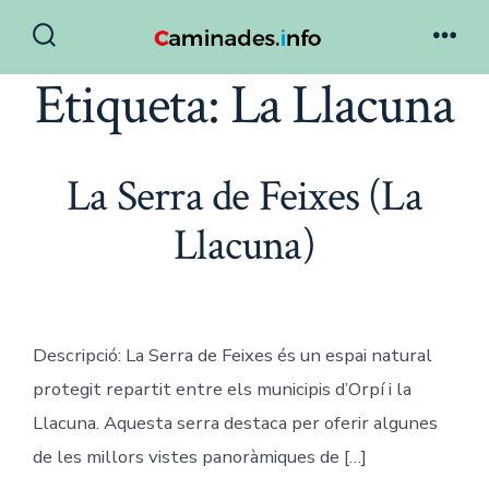
Skip
to
Search
Men
Toggle
Etiqueta:
La Llacuna
content
La Serra de Feixes (La
Llacuna)
Descripció: La Serra de Feixes és un espai natural
protegit repartit entre els municipis d’Orpí i la
Llacuna. Aquesta serra destaca per oferir algunes
de les millors vistes panoràmiques de […]