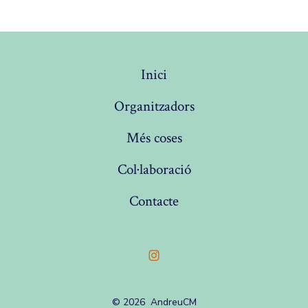
Inici
Organitzadors
Més coses
Col·laboració
Contacte
Open
Instagram
© 2026
AndreuCM
in