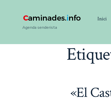
Skip
to
Inici
content
Agenda senderista
Etique
«El Cast