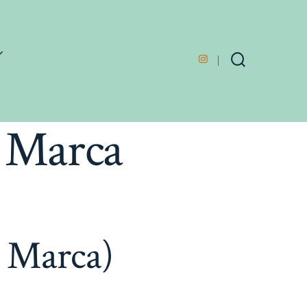
Open
Search
Toggle
Instagram
in
a Marca
a
new
tab
la Marca)