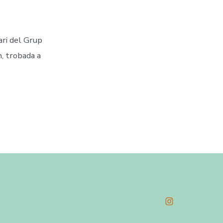
ari del Grup
, trobada a
Open