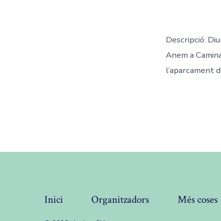
Descripció: Di
Anem a Caminar
l’aparcament d
Inici
Organitzadors
Més coses