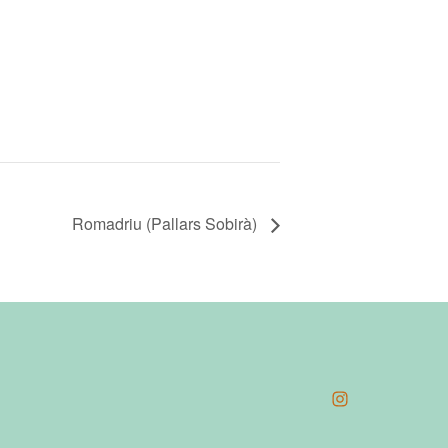
Romadriu (Pallars Sobirà)
Open
Instagram