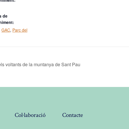
eniment:
s de
niment:
,
GAC
,
Parc del
s voltants de la muntanya de Sant Pau
Col·laboració
Contacte