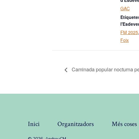
d'Esdev
GAC
Etiquete
l'Esdeve
FM 2025
Foix
Caminada popular nocturna pel
Inici
Organitzadors
Més coses
© 2026
AndreuCM