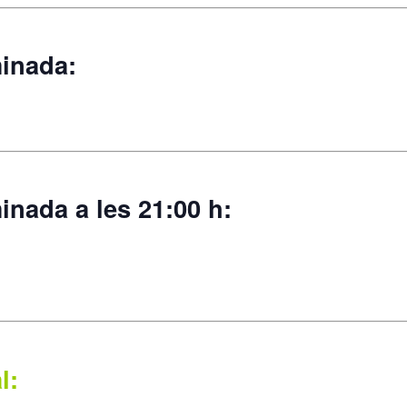
minada:
minada a les 21:00 h:
l: