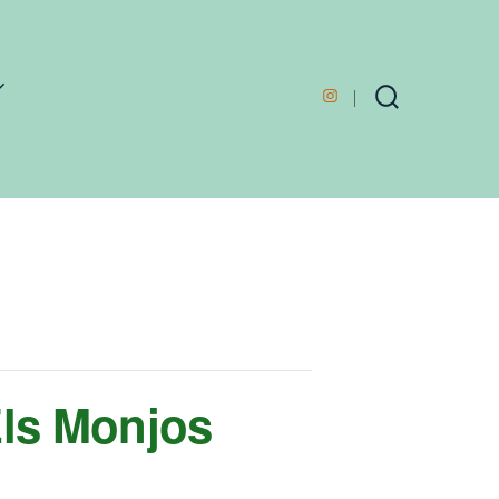
Open
Search
Toggle
Instagram
in
a
new
tab
Els Monjos