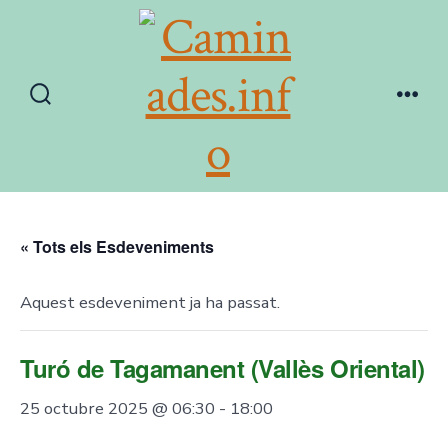
Skip
to
content
Search
Men
Toggle
« Tots els Esdeveniments
Aquest esdeveniment ja ha passat.
Turó de Tagamanent (Vallès Oriental)
25 octubre 2025 @ 06:30
-
18:00