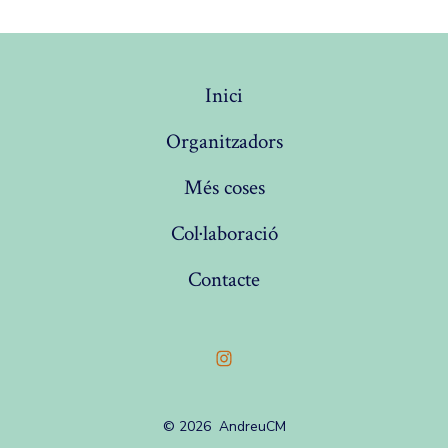
Inici
Organitzadors
Més coses
Col·laboració
Contacte
Open
Instagram
© 2026
AndreuCM
in