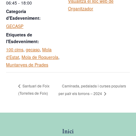
Visualitza el lloc web de
06:45 - 18:00
Organitzador
Categoria
d'Esdeveniment:
GECASP
Etiquetes de
l'Esdeveniment:
100 cims
,
gecasp
,
Mola
d'Estat
,
Mola de Roquerola
,
Muntanyes de Prades
Caminada, pedalada i curses populars
Santuari de Foix
(Torrelles de Foix)
per païr els torrons – 2024
Inici