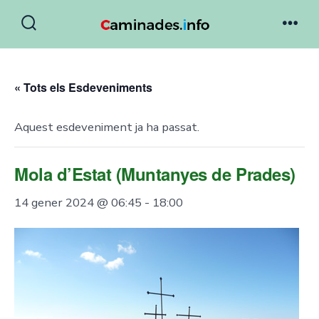
Skip
to
Search
Men
Toggle
content
« Tots els Esdeveniments
Aquest esdeveniment ja ha passat.
Mola d’Estat (Muntanyes de Prades)
14 gener 2024 @ 06:45
-
18:00