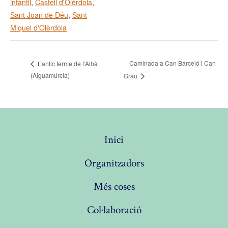
infantil
,
Castell d'Olèrdola
,
Sant Joan de Déu
,
Sant
Miquel d'Olèrdola
Caminada a Can Barceló i Can
L’antic terme de l’Albà
(Aiguamúrcia)
Grau
Inici
Organitzadors
Més coses
Col·laboració