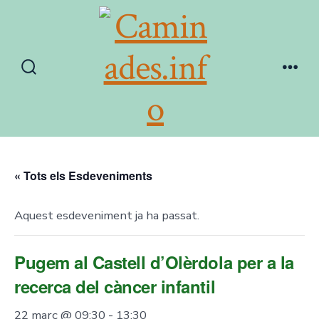
Skip
to
content
Search
Men
Toggle
« Tots els Esdeveniments
Aquest esdeveniment ja ha passat.
Pugem al Castell d’Olèrdola per a la
recerca del càncer infantil
22 març @ 09:30
-
13:30