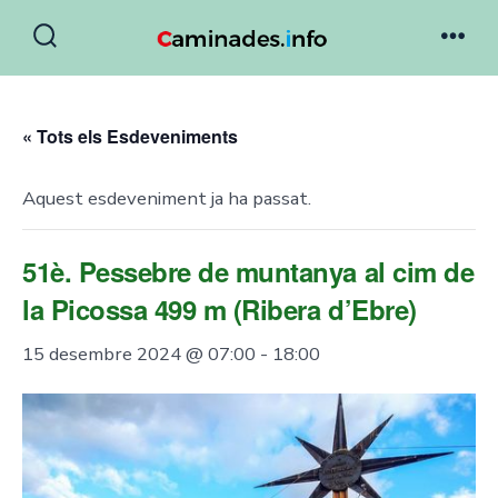
Skip
to
Search
Men
Toggle
content
« Tots els Esdeveniments
Aquest esdeveniment ja ha passat.
51è. Pessebre de muntanya al cim de
la Picossa 499 m (Ribera d’Ebre)
15 desembre 2024 @ 07:00
-
18:00