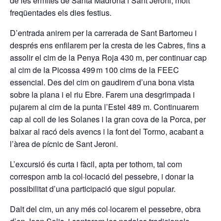
de les ermites de Santa Madrona i Sant Jeroni, molt
freqüentades els dies festius.
D’entrada anirem per la carrerada de Sant Bartomeu i
després ens enfilarem per la cresta de les Cabres, fins a
assolir el cim de la Penya Roja 430 m, per continuar cap
al cim de la Picossa 499 m 100 cims de la FEEC
essencial. Des del cim on gaudirem d’una bona vista
sobre la plana i el riu Ebre. Farem una desgrimpada i
pujarem al cim de la punta l’Estel 489 m. Continuarem
cap al coll de les Solanes i la gran cova de la Porca, per
baixar al racó dels avencs i la font del Tormo, acabant a
l’àrea de pícnic de Sant Jeroni.
L’excursió és curta i fàcil, apta per tothom, tal com
correspon amb la col·locació del pessebre, i donar la
possibilitat d’una participació que sigui popular.
Dalt del cim, un any més col·locarem el pessebre, obra