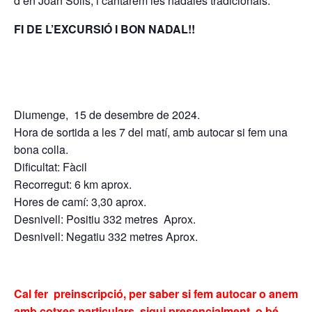
d’en Joan Solis, i cantarem les nadales tradicionals.
FI DE L’EXCURSIÓ I BON NADAL!!
Diumenge, 15 de desembre de 2024.
Hora de sortida a les 7 del matí, amb autocar si fem una
bona colla.
Dificultat: Fàcil
Recorregut: 6 km aprox.
Hores de camí: 3,30 aprox.
Desnivell: Positiu 332 metres Aprox.
Desnivell: Negatiu 332 metres Aprox.
Cal fer preinscripció, per saber si fem autocar o anem
amb cotxes particulars, sigui presencialment, o bé