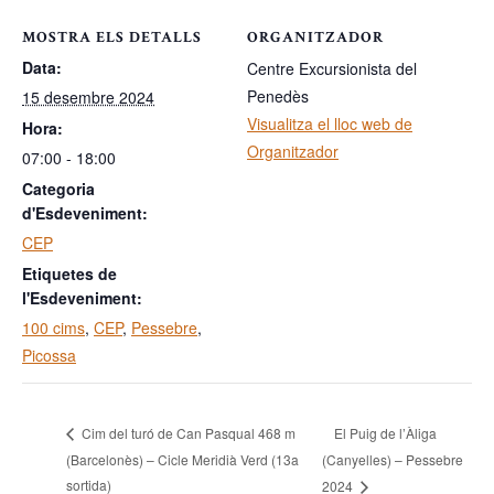
MOSTRA ELS DETALLS
ORGANITZADOR
Data:
Centre Excursionista del
Penedès
15 desembre 2024
Visualitza el lloc web de
Hora:
Organitzador
07:00 - 18:00
Categoria
d'Esdeveniment:
CEP
Etiquetes de
l'Esdeveniment:
100 cims
,
CEP
,
Pessebre
,
Picossa
El Puig de l’Àliga
Cim del turó de Can Pasqual 468 m
(Barcelonès) – Cicle Meridià Verd (13a
(Canyelles) – Pessebre
sortida)
2024