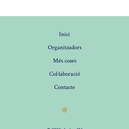
Inici
Organitzadors
Més coses
Col·laboració
Contacte
Open
Instagram